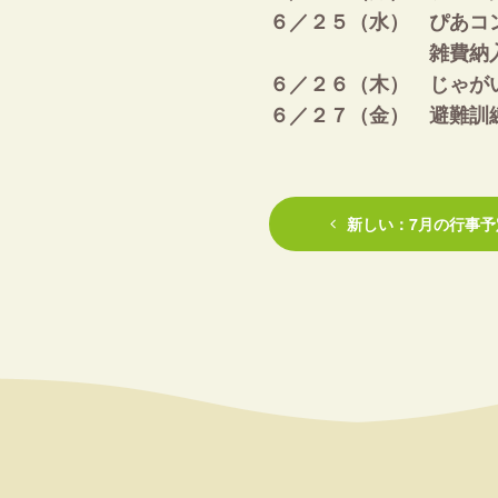
６／２５（水） ぴあコ
雑費納入
６／２６（木） じゃが
６／２７（金） 避難訓
新しい：7月の行事予