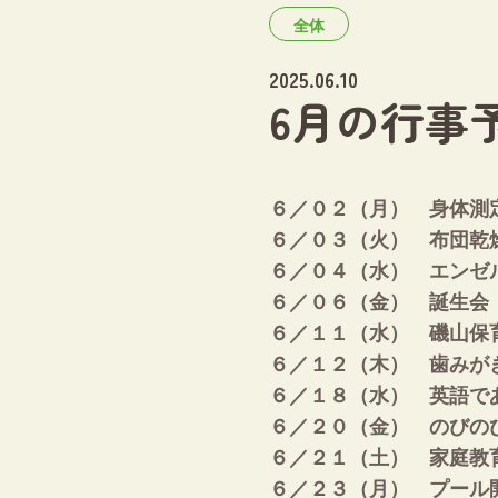
全体
2025.06.10
6月の行事
６／０２（月） 身体測
６／０３（火） 布団乾
６／０４（水） エンゼ
６／０６（金） 誕生会
６／１１（水） 磯山保
６／１２（木） 歯みが
６／１８（水） 英語で
６／２０（金） のびの
６／２１（土） 家庭教
６／２３（月） プール