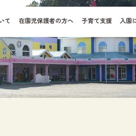
いて
在園児保護者の方へ
子育て支援
入園
いて
在園児保護者の方へ
介
保育日誌
生活
お知らせ
各種様式ダウンロード