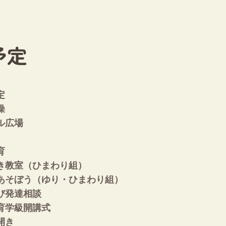
予定
定
燥
ル広場
育
き教室（ひまわり組）
あそぼう（ゆり・ひまわり組）
び発達相談
育学級開講式
開き