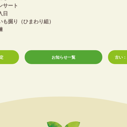
ンサート
日
いも掘り（ひまわり組）
練
定
お知らせ一覧
古い：